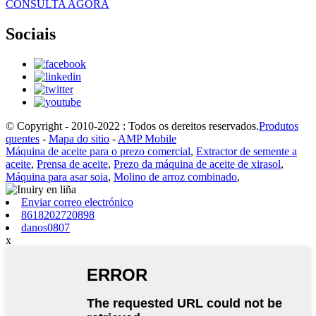
CONSULTA AGORA
Sociais
© Copyright - 2010-2022 : Todos os dereitos reservados.
Produtos
quentes
-
Mapa do sitio
-
AMP Mobile
Máquina de aceite para o prezo comercial
,
Extractor de semente a
aceite
,
Prensa de aceite
,
Prezo da máquina de aceite de xirasol
,
Máquina para asar soia
,
Molino de arroz combinado
,
Enviar correo electrónico
8618202720898
danos0807
x