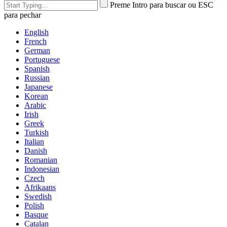
Preme Intro para buscar ou ESC
para pechar
English
French
German
Portuguese
Spanish
Russian
Japanese
Korean
Arabic
Irish
Greek
Turkish
Italian
Danish
Romanian
Indonesian
Czech
Afrikaans
Swedish
Polish
Basque
Catalan